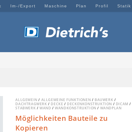
k
Im-/Export
Maschine
Plan
Profil
Statik
ALLGEMEIN
/
ALLGEMEINE FUNKTIONEN
/
BAUWERK
/
DACHTRAGWERK
/
DECKE
/
DECKENKONSTRUKTION
/
DICAM
/
STABWERK
/
WAND
/
WANDKONSTRUKTION
/
WANDPLAN
Möglichkeiten Bauteile zu
Kopieren