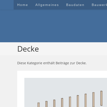
Zum
Home
Allgemeines
Baudaten
Bauwer
Inhalt
springen
Decke
Diese Kategorie enthält Beiträge zur Decke.