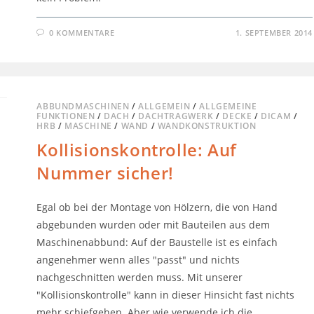
0 KOMMENTARE
1. SEPTEMBER 2014
ABBUNDMASCHINEN
/
ALLGEMEIN
/
ALLGEMEINE
FUNKTIONEN
/
DACH
/
DACHTRAGWERK
/
DECKE
/
DICAM
/
HRB
/
MASCHINE
/
WAND
/
WANDKONSTRUKTION
Kollisionskontrolle: Auf
Nummer sicher!
Egal ob bei der Montage von Hölzern, die von Hand
abgebunden wurden oder mit Bauteilen aus dem
Maschinenabbund: Auf der Baustelle ist es einfach
angenehmer wenn alles "passt" und nichts
nachgeschnitten werden muss. Mit unserer
"Kollisionskontrolle" kann in dieser Hinsicht fast nichts
mehr schiefgehen. Aber wie verwende ich die