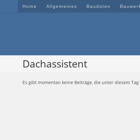
Zum
Home
Allgemeines
Baudaten
Bauwer
Inhalt
springen
Dachassistent
Es gibt momentan keine Beiträge, die unter diesem Tag 