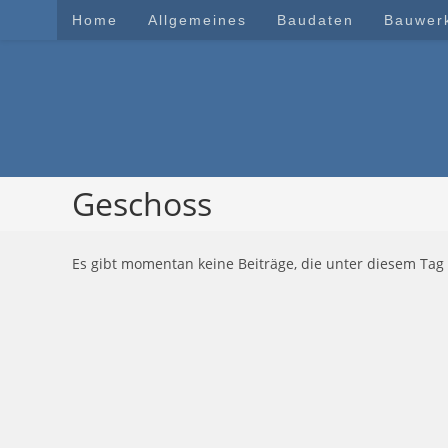
Zum
Home
Allgemeines
Baudaten
Bauwer
Inhalt
springen
Geschoss
Es gibt momentan keine Beiträge, die unter diesem Tag 