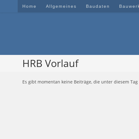
Zum
Home
Allgemeines
Baudaten
Bauwer
Inhalt
springen
HRB Vorlauf
Es gibt momentan keine Beiträge, die unter diesem Tag 