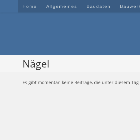
Zum
Home
Allgemeines
Baudaten
Bauwer
Inhalt
springen
Nägel
Es gibt momentan keine Beiträge, die unter diesem Tag 