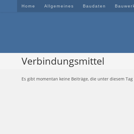
Zum
Home
Allgemeines
Baudaten
Bauwer
Inhalt
springen
Verbindungsmittel
Es gibt momentan keine Beiträge, die unter diesem Tag 