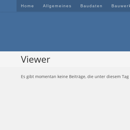
Zum
Home
Allgemeines
Baudaten
Bauwer
Inhalt
springen
Viewer
Es gibt momentan keine Beiträge, die unter diesem Tag 