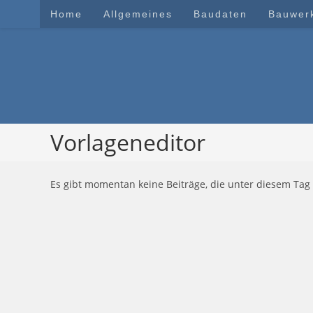
Zum
Home
Allgemeines
Baudaten
Bauwer
Inhalt
springen
Vorlageneditor
Es gibt momentan keine Beiträge, die unter diesem Tag 