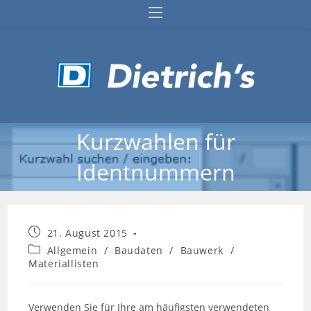
Zum
Inhalt
springen
Kurzwahlen für
Identnummern
Beitrag
21. August 2015
veröffentlicht:
Beitrags-
Allgemein
/
Baudaten
/
Bauwerk
/
Kategorie:
Materiallisten
Verwenden Sie für Ihre am häufigsten verwendeten