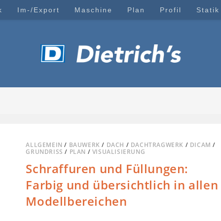
k
Im-/Export
Maschine
Plan
Profil
Statik
ALLGEMEIN
/
BAUWERK
/
DACH
/
DACHTRAGWERK
/
DICAM
/
GRUNDRISS
/
PLAN
/
VISUALISIERUNG
Schraffuren und Füllungen:
Farbig und übersichtlich in allen
Modellbereichen