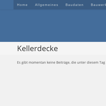
Zum
Home
Allgemeines
Baudaten
Bauwer
Inhalt
springen
Kellerdecke
Es gibt momentan keine Beiträge, die unter diesem Tag 