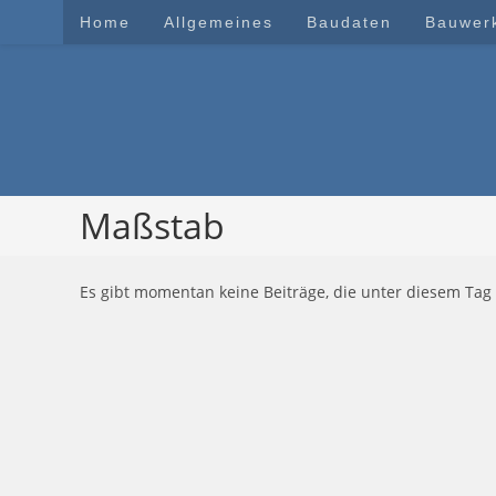
Zum
Home
Allgemeines
Baudaten
Bauwer
Inhalt
springen
Maßstab
Es gibt momentan keine Beiträge, die unter diesem Tag 