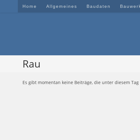
Zum
Home
Allgemeines
Baudaten
Bauwer
Inhalt
springen
Rau
Es gibt momentan keine Beiträge, die unter diesem Tag 