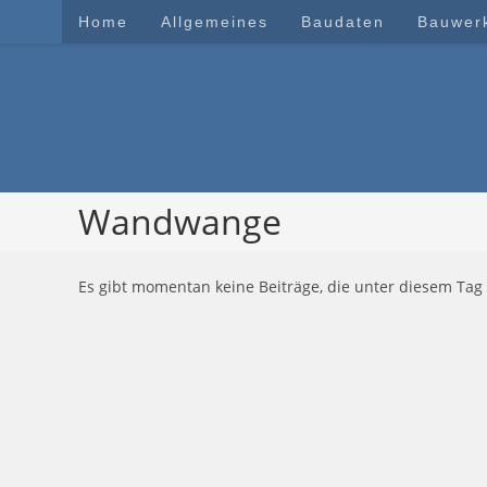
Zum
Home
Allgemeines
Baudaten
Bauwer
Inhalt
springen
Wandwange
Es gibt momentan keine Beiträge, die unter diesem Tag 