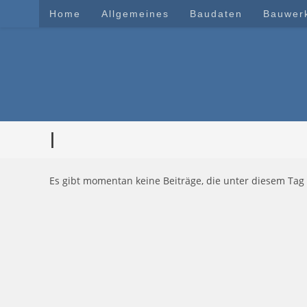
Zum
Home
Allgemeines
Baudaten
Bauwer
Inhalt
springen
I
Es gibt momentan keine Beiträge, die unter diesem Tag 