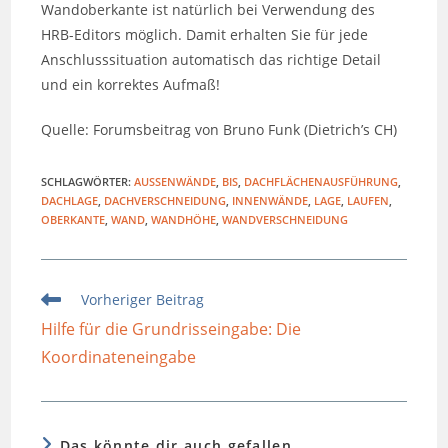
Wandoberkante ist natürlich bei Verwendung des
HRB-Editors möglich. Damit erhalten Sie für jede
Anschlusssituation automatisch das richtige Detail
und ein korrektes Aufmaß!
Quelle: Forumsbeitrag von Bruno Funk (Dietrich’s CH)
SCHLAGWÖRTER
:
AUSSENWÄNDE
,
BIS
,
DACHFLÄCHENAUSFÜHRUNG
,
DACHLAGE
,
DACHVERSCHNEIDUNG
,
INNENWÄNDE
,
LAGE
,
LAUFEN
,
OBERKANTE
,
WAND
,
WANDHÖHE
,
WANDVERSCHNEIDUNG
Weitere
Vorheriger Beitrag
Artikel
Hilfe für die Grundrisseingabe: Die
ansehen
Koordinateneingabe
Das könnte dir auch gefallen